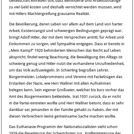
Gesellschaft einreden soll, dass Behinderte und Arbeitsunfähige
zu viel Geld kosten und deshalb vernichtet werden müssen, wird
mit Hitlers Machtergreifung grausame Realität.
Die Bevölkerung, deren Leben vor allem auf dem Land von harter
Arbeit, Existenzangst und schwierigen Bedingungen geprägt war,
bringt Adolf Hitler, der mit dem Versprechen antritt, für Arbeit und
Einkommen zu sorgen, viel Sympathie entgegen. Dass er bereits in
„Mein Kampf“ 1920 behinderten Menschen das Recht auf Leben
abspricht, findet wenig Beachtung, die Bewältigung des Alltags ist
schwierig genug und Hitler nutzt die vorhandene Unzufriedenheit,
um das Volk aufzuwiegeln. In Schierling begrüßen Lehrer,
Bürgermeister, Lokalprominenz und Vereine mit Fackelzügen das
Erstarken der Nazis, wie Herr Wallner mit alten Aufnahmen
belegen kann. Sein eigener Großvater, welcher bis kurz vorher das
Amt des Bürgermeisters bekleidete, trat 1931 zurück, da er nicht
in die Partei eintreten wollte und Herr Wallner betont, dass er sehr
dankbar sei, jemanden in der Familie gehabt zu haben, der mit
diesen Verbrechern keine gemeinsame Sache machen wollte.
Das Euthanasie-Programm der Nationalsozialisten sieht schon
1929 die Beseitigung der Schwächsten zur „Kräftesteigerung der