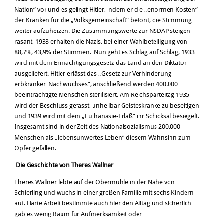
Nation“ vor und es gelingt Hitler, indem er die „enormen Kosten“
der Kranken für die „Volksgemeinschaft“ betont, die Stimmung
weiter aufzuheizen. Die Zustimmungswerte zur NSDAP steigen
rasant, 1933 erhalten die Nazis, bei einer Wahlbeteiligung von
88,7%, 43,9% der Stimmen. Nun geht es Schlag auf Schlag, 1933
wird mit dem Ermächtigungsgesetz das Land an den Diktator
ausgeliefert. Hitler erlässt das „Gesetz zur Verhinderung
erbkranken Nachwuchses“, anschließend werden 400.000
beeinträchtigte Menschen sterilisiert. Am Reichsparteitag 1935
wird der Beschluss gefasst, unheilbar Geisteskranke zu beseitigen
und 1939 wird mit dem „Euthanasie-Erlaß“ ihr Schicksal besiegelt.
Insgesamt sind in der Zeit des Nationalsozialismus 200.000
Menschen als „lebensunwertes Leben“ diesem Wahnsinn zum
Opfer gefallen.
Die Geschichte von Theres Wallner
Theres Wallner lebte auf der Obermühle in der Nähe von
Schierling und wuchs in einer großen Familie mit sechs Kindern
auf. Harte Arbeit bestimmte auch hier den Alltag und sicherlich
gab es wenig Raum für Aufmerksamkeit oder