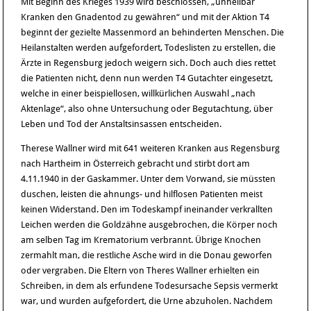
Mit Beginn des Krieges 1939 wird beschlossen, „unheilbar
Kranken den Gnadentod zu gewähren“ und mit der Aktion T4
beginnt der gezielte Massenmord an behinderten Menschen. Die
Heilanstalten werden aufgefordert, Todeslisten zu erstellen, die
Ärzte in Regensburg jedoch weigern sich. Doch auch dies rettet
die Patienten nicht, denn nun werden T4 Gutachter eingesetzt,
welche in einer beispiellosen, willkürlichen Auswahl „nach
Aktenlage“, also ohne Untersuchung oder Begutachtung, über
Leben und Tod der Anstaltsinsassen entscheiden.
Therese Wallner wird mit 641 weiteren Kranken aus Regensburg
nach Hartheim in Österreich gebracht und stirbt dort am
4.11.1940 in der Gaskammer. Unter dem Vorwand, sie müssten
duschen, leisten die ahnungs- und hilflosen Patienten meist
keinen Widerstand. Den im Todeskampf ineinander verkrallten
Leichen werden die Goldzähne ausgebrochen, die Körper noch
am selben Tag im Krematorium verbrannt. Übrige Knochen
zermahlt man, die restliche Asche wird in die Donau geworfen
oder vergraben. Die Eltern von Theres Wallner erhielten ein
Schreiben, in dem als erfundene Todesursache Sepsis vermerkt
war, und wurden aufgefordert, die Urne abzuholen. Nachdem