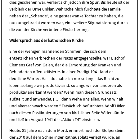
dies geschehen war, verliert sich jedoch ihre Spur. Bis heute ist der
Verbleib der Urne unklar. Wahrscheinlich fürchtete die Familie
neben der „Schande“, eine geisteskranke Tochter zu haben, die
nun umgebracht worden war, eine weitere Stigmatisierung durch
die von der Kirche verbotene Einäscherung.
Widerspruch aus der katholischen Kirche
Eine der wenigen mahnenden Stimmen, die sich dem
entsetzlichen Verbrechen der Nazis entgegenstellte, war Bischof
Clemens Graf von Galen, der die Ermordung der Kranken und
Behinderten offen kritisierte. In einer Predigt 1941 fand er
deutliche Worte: „Hast du, habe ich nur solange das Recht zu
leben, solange wir produktiv sind, solange wir von anderen als
produktiv anerkannt werden? Wenn man diesen Grundsatz
aufstellt und anwendet, […], dann wehe uns allen, wenn wir alt
und altersschwach werden.“ Tatsächlich befürchtete Adolf Hitler
nach diesen Positionierungen von kirchlicher Seite Widerstände
und ließ im August 1941 die „Aktion T4“ einstellen.
Heute, 85 Jahre nach dem Mord, erinnert noch der Stolperstein,
der 2010 auf dem Schierlinger Rathausplatz verlegt wurde, an