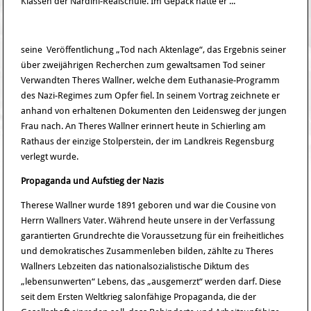
Klassen der Nardini-Realschule. Im Gepäck hatte er ...
seine Veröffentlichung „Tod nach Aktenlage“, das Ergebnis seiner
über zweijährigen Recherchen zum gewaltsamen Tod seiner
Verwandten Theres Wallner, welche dem Euthanasie-Programm
des Nazi-Regimes zum Opfer fiel. In seinem Vortrag zeichnete er
anhand von erhaltenen Dokumenten den Leidensweg der jungen
Frau nach. An Theres Wallner erinnert heute in Schierling am
Rathaus der einzige Stolperstein, der im Landkreis Regensburg
verlegt wurde.
Propaganda und Aufstieg der Nazis
Therese Wallner wurde 1891 geboren und war die Cousine von
Herrn Wallners Vater. Während heute unsere in der Verfassung
garantierten Grundrechte die Voraussetzung für ein freiheitliches
und demokratisches Zusammenleben bilden, zählte zu Theres
Wallners Lebzeiten das nationalsozialistische Diktum des
„lebensunwerten“ Lebens, das „ausgemerzt“ werden darf. Diese
seit dem Ersten Weltkrieg salonfähige Propaganda, die der